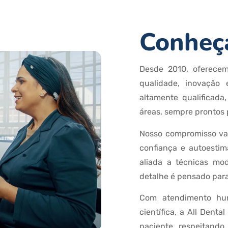
Conheça
Desde 2010, oferece
qualidade, inovação
altamente qualificada
áreas, sempre prontos 
Nosso compromisso vai
confiança e autoestim
aliada a técnicas mod
detalhe é pensado para 
Com atendimento hum
científica, a All Dent
paciente, respeitando