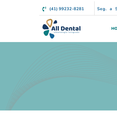
(41) 99232-8281
Seg. a 
H